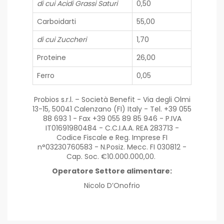
di cui Acidi Grassi Saturi
0,50
Carboidarti
55,00
di cui Zuccheri
1,70
Proteine
26,00
Ferro
0,05
Probios s.r.l. – Società Benefit - Via degli Olmi
13-15, 50041 Calenzano (FI) Italy - Tel. +39 055
88 693 1 - Fax +39 055 89 85 946 - P.IVA
IT01691980484 - C.C.I.A.A. REA 283713 -
Codice Fiscale e Reg. Imprese FI
n°03230760583 - N.Posiz. Mecc. FI 030812 -
Cap. Soc. €10.000.000,00.
Operatore Settore alimentare:
Nicolo D’Onofrio