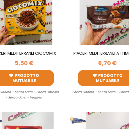
CERI MEDITERRANEI CIOCOMIX
PIACERI MEDITERRANEI ATTI
CIOCORICE 300G
DI...
5,50 €
6,70 €
PRODOTTO
PRODOTTO
MUTUABILE
MUTUABILE
Glutine
- Senza Latte
- Senza Lattosio
Senza Glutine
- Senza Latte
- Senza
- Senza Uovo
- Vegano