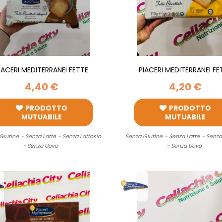
IACERI MEDITERRANEI FETTE
PIACERI MEDITERRANEI FE
BISCOTTATE...
BISCOTTATE 4X27,5G
4,40 €
4,20 €
PRODOTTO
PRODOTTO
MUTUABILE
MUTUABILE
Glutine
- Senza Latte
- Senza Lattosio
Senza Glutine
- Senza Latte
- Senza
- Senza Uovo
- Senza Uovo