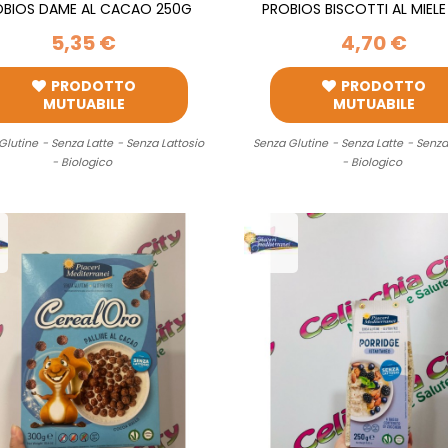
OBIOS DAME AL CACAO 250G
PROBIOS BISCOTTI AL MIEL
5,35 €
4,70 €
PRODOTTO
PRODOTTO
MUTUABILE
MUTUABILE
Glutine
- Senza Latte
- Senza Lattosio
Senza Glutine
- Senza Latte
- Senza
- Biologico
- Biologico