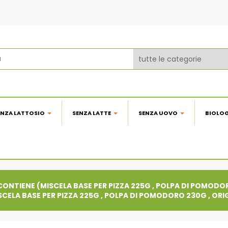
ENZA LATTOSIO
SENZA LATTE
SENZA UOVO
BIOLO
CONTIENE (MISCELA BASE PER PIZZA 225G , POLPA DI POMOD
SCELA BASE PER PIZZA 225G , POLPA DI POMODORO 230G , OR