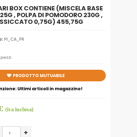
ARI BOX CONTIENE (MISCELA BASE
225G , POLPA DI POMODORO 230G ,
SSICCATO 0,75G) 455,75G
o:
PI_CA_PR
 pezzi
PRODOTTO MUTUABILE
nzione: Ultimi articoli in magazzino!
 €
(iva inclusa)